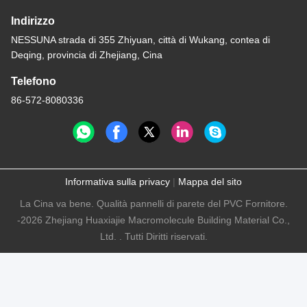
Indirizzo
NESSUNA strada di 355 Zhiyuan, città di Wukang, contea di
Deqing, provincia di Zhejiang, Cina
Telefono
86-572-8080336
Informativa sulla privacy
|
Mappa del sito
La Cina va bene. Qualità pannelli di parete del PVC Fornitore.
-2026 Zhejiang Huaxiajie Macromolecule Building Material Co.,
Ltd. . Tutti Diritti riservati.