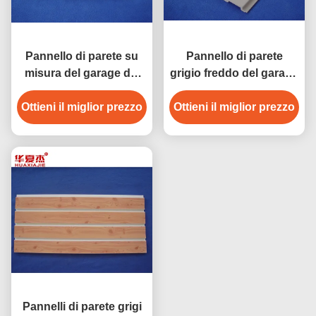
Pannello di parete su
Pannello di parete
misura del garage del
grigio freddo del garage
vinile del PVC,
del pannello della
incorniciatura di parete
Ottieni il miglior prezzo
stecca del pannello del
Ottieni il miglior prezzo
del garage di
PVC Slatwall della
stoccaggio
schiuma
Pannelli di parete grigi