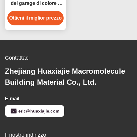
del garage di colore a
coprire le pareti ed il
Ottieni il miglior prezzo
quadro comandi
Contattaci
Zhejiang Huaxiajie Macromolecule
Building Material Co., Ltd.
E-mail
eric@huaxiajie.com
Il nostro indirizzo