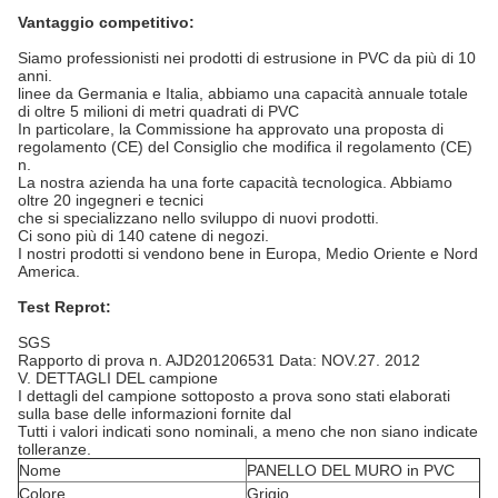
Vantaggio competitivo:
Siamo professionisti nei prodotti di estrusione in PVC da più di 10
anni.
linee da Germania e Italia, abbiamo una capacità annuale totale
di oltre 5 milioni di metri quadrati di PVC
In particolare, la Commissione ha approvato una proposta di
regolamento (CE) del Consiglio che modifica il regolamento (CE)
n.
La nostra azienda ha una forte capacità tecnologica. Abbiamo
oltre 20 ingegneri e tecnici
che si specializzano nello sviluppo di nuovi prodotti.
Ci sono più di 140 catene di negozi.
I nostri prodotti si vendono bene in Europa, Medio Oriente e Nord
America.
Test Reprot:
SGS
Rapporto di prova n. AJD201206531 Data: NOV.27. 2012
V. DETTAGLI DEL campione
I dettagli del campione sottoposto a prova sono stati elaborati
sulla base delle informazioni fornite dal
Tutti i valori indicati sono nominali, a meno che non siano indicate
tolleranze.
Nome
PANELLO DEL MURO in PVC
Colore
Grigio