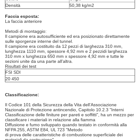
Densità
50,38 kg/m2
Faccia esposta:
La faccia anteriore
Metodi di montaggio:
Il campione era autosufficiente ed era posizionato direttamente
sulle sporgenze interne del tunnel.
Il campione era costituito da 12 pezzi di larghezza 310 mm,
lunghezza 1110 mm, spessore 4,92 mm e 2 pezzi
di larghezza
310 mm x lunghezza 650 mm x spessore 4,92 mm e tutte le
sezioni unite da una parte all'altra.
Risultati dei test
FSI SDI
20 450
Classificazione:
Il Codice 101 della Sicurezza della Vita dell'Associazione
Nazionale di Protezione antincendio, Capitolo 10.2.3 "Interni
Classificazione delle finiture per pareti e soffitti", ha un mezzo per
classificare i materiali in relazione alla fiamma
Diffusione e fumo sviluppato quando testato in conformità alla
NFPA 255, ASTM E84, UL 723 "Metodo
di prova delle caratteristiche di combustione superficiale dei
materiali da costruzione".