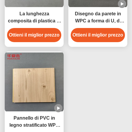
La lunghezza
Disegno da parete in
composita di plastica di
WPC a forma di U, di
legno irritante del
colore stratificato, per la
Ottieni il miglior prezzo
pannello di parete
decorazione del bagno
Ottieni il miglior prezzo
2.9m/3m ha
domestico
personalizzato
Pannello di PVC in
legno stratificato WPC