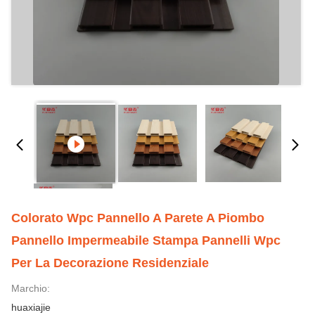
Colorato Wpc Pannello A Parete A Piombo
Pannello Impermeabile Stampa Pannelli Wpc
Per La Decorazione Residenziale
Marchio:
huaxiajie