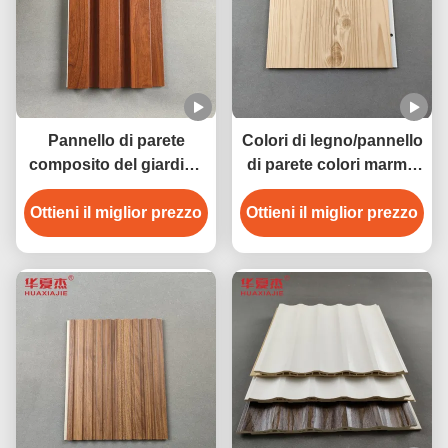
Pannello di parete
Colori di legno/pannello
composito del giardino
di parete colori marmo
resistente alle
per la lunghezza
intemperie WPC 200mm
Ottieni il miglior prezzo
Ottieni il miglior prezzo
all'aperto dell'interno
x 16mm dell'interno
della decorazione
2.9m/3m disponibile