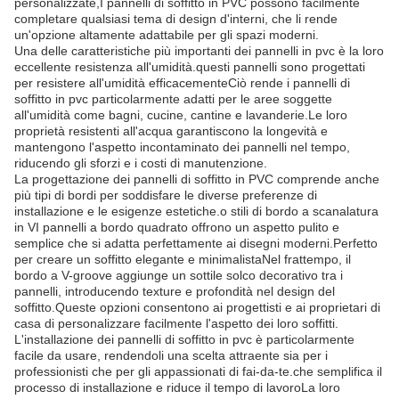
personalizzate,I pannelli di soffitto in PVC possono facilmente
completare qualsiasi tema di design d'interni, che li rende
un'opzione altamente adattabile per gli spazi moderni.
Una delle caratteristiche più importanti dei pannelli in pvc è la loro
eccellente resistenza all'umidità.questi pannelli sono progettati
per resistere all'umidità efficacementeCiò rende i pannelli di
soffitto in pvc particolarmente adatti per le aree soggette
all'umidità come bagni, cucine, cantine e lavanderie.Le loro
proprietà resistenti all'acqua garantiscono la longevità e
mantengono l'aspetto incontaminato dei pannelli nel tempo,
riducendo gli sforzi e i costi di manutenzione.
La progettazione dei pannelli di soffitto in PVC comprende anche
più tipi di bordi per soddisfare le diverse preferenze di
installazione e le esigenze estetiche.o stili di bordo a scanalatura
in VI pannelli a bordo quadrato offrono un aspetto pulito e
semplice che si adatta perfettamente ai disegni moderni.Perfetto
per creare un soffitto elegante e minimalistaNel frattempo, il
bordo a V-groove aggiunge un sottile solco decorativo tra i
pannelli, introducendo texture e profondità nel design del
soffitto.Queste opzioni consentono ai progettisti e ai proprietari di
casa di personalizzare facilmente l'aspetto dei loro soffitti.
L'installazione dei pannelli di soffitto in pvc è particolarmente
facile da usare, rendendoli una scelta attraente sia per i
professionisti che per gli appassionati di fai-da-te.che semplifica il
processo di installazione e riduce il tempo di lavoroLa loro