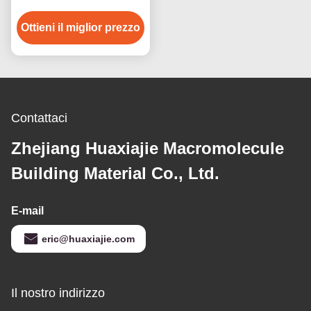
quadrato/la resistenza
Ottieni il miglior prezzo
all'umidità della V-
scanalatura/celata
bordo
Contattaci
Zhejiang Huaxiajie Macromolecule
Building Material Co., Ltd.
E-mail
eric@huaxiajie.com
Il nostro indirizzo