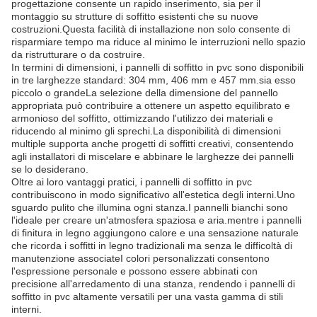
progettazione consente un rapido inserimento, sia per il
montaggio su strutture di soffitto esistenti che su nuove
costruzioni.Questa facilità di installazione non solo consente di
risparmiare tempo ma riduce al minimo le interruzioni nello spazio
da ristrutturare o da costruire.
In termini di dimensioni, i pannelli di soffitto in pvc sono disponibili
in tre larghezze standard: 304 mm, 406 mm e 457 mm.sia esso
piccolo o grandeLa selezione della dimensione del pannello
appropriata può contribuire a ottenere un aspetto equilibrato e
armonioso del soffitto, ottimizzando l'utilizzo dei materiali e
riducendo al minimo gli sprechi.La disponibilità di dimensioni
multiple supporta anche progetti di soffitti creativi, consentendo
agli installatori di miscelare e abbinare le larghezze dei pannelli
se lo desiderano.
Oltre ai loro vantaggi pratici, i pannelli di soffitto in pvc
contribuiscono in modo significativo all'estetica degli interni.Uno
sguardo pulito che illumina ogni stanza.I pannelli bianchi sono
l'ideale per creare un'atmosfera spaziosa e aria.mentre i pannelli
di finitura in legno aggiungono calore e una sensazione naturale
che ricorda i soffitti in legno tradizionali ma senza le difficoltà di
manutenzione associateI colori personalizzati consentono
l'espressione personale e possono essere abbinati con
precisione all'arredamento di una stanza, rendendo i pannelli di
soffitto in pvc altamente versatili per una vasta gamma di stili
interni.