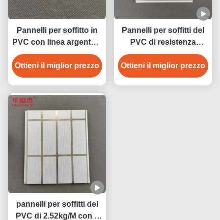
Pannelli per soffitto in
Pannelli per soffitti del
PVC con linea argentata
PVC di resistenza
Middle Groove, pannello
all'umidità 250mm x
Ottieni il miglior prezzo
in PVC a forma di U
Ottieni il miglior prezzo
8mm
pannelli per soffitti del
PVC di 2.52kg/M con il