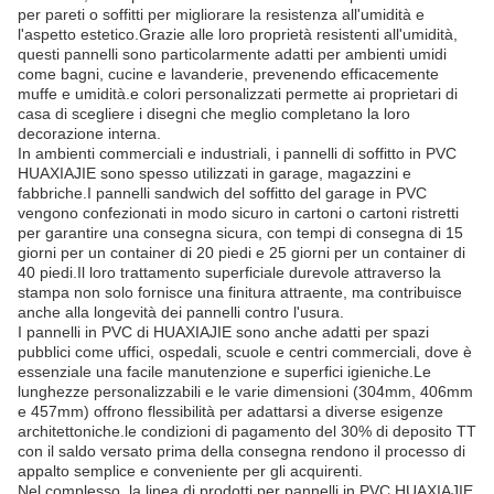
per pareti o soffitti per migliorare la resistenza all'umidità e
l'aspetto estetico.Grazie alle loro proprietà resistenti all'umidità,
questi pannelli sono particolarmente adatti per ambienti umidi
come bagni, cucine e lavanderie, prevenendo efficacemente
muffe e umidità.e colori personalizzati permette ai proprietari di
casa di scegliere i disegni che meglio completano la loro
decorazione interna.
In ambienti commerciali e industriali, i pannelli di soffitto in PVC
HUAXIAJIE sono spesso utilizzati in garage, magazzini e
fabbriche.I pannelli sandwich del soffitto del garage in PVC
vengono confezionati in modo sicuro in cartoni o cartoni ristretti
per garantire una consegna sicura, con tempi di consegna di 15
giorni per un container di 20 piedi e 25 giorni per un container di
40 piedi.Il loro trattamento superficiale durevole attraverso la
stampa non solo fornisce una finitura attraente, ma contribuisce
anche alla longevità dei pannelli contro l'usura.
I pannelli in PVC di HUAXIAJIE sono anche adatti per spazi
pubblici come uffici, ospedali, scuole e centri commerciali, dove è
essenziale una facile manutenzione e superfici igieniche.Le
lunghezze personalizzabili e le varie dimensioni (304mm, 406mm
e 457mm) offrono flessibilità per adattarsi a diverse esigenze
architettoniche.le condizioni di pagamento del 30% di deposito TT
con il saldo versato prima della consegna rendono il processo di
appalto semplice e conveniente per gli acquirenti.
Nel complesso, la linea di prodotti per pannelli in PVC HUAXIAJIE