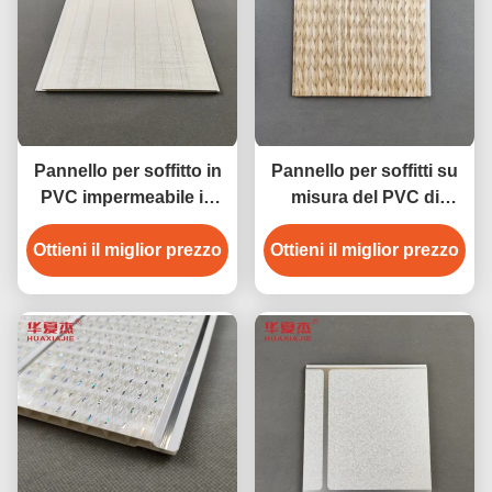
Pannello per soffitto in
Pannello per soffitti su
PVC impermeabile in
misura del PVC di
plastica resistente per
lunghezza per la parete
Ottieni il miglior prezzo
decorazione di pareti
Ottieni il miglior prezzo
del pannello del PVC
interne 250*5
della decorazione
interna