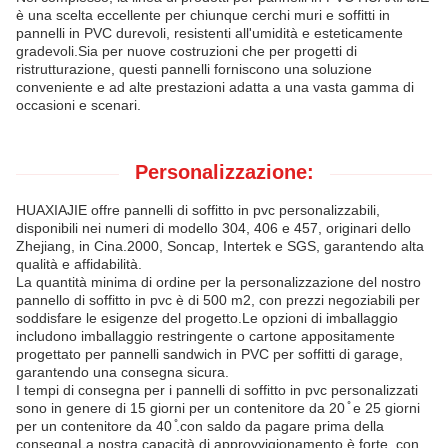
è una scelta eccellente per chiunque cerchi muri e soffitti in
pannelli in PVC durevoli, resistenti all'umidità e esteticamente
gradevoli.Sia per nuove costruzioni che per progetti di
ristrutturazione, questi pannelli forniscono una soluzione
conveniente e ad alte prestazioni adatta a una vasta gamma di
occasioni e scenari.
Personalizzazione:
HUAXIAJIE offre pannelli di soffitto in pvc personalizzabili,
disponibili nei numeri di modello 304, 406 e 457, originari dello
Zhejiang, in Cina.2000, Soncap, Intertek e SGS, garantendo alta
qualità e affidabilità.
La quantità minima di ordine per la personalizzazione del nostro
pannello di soffitto in pvc è di 500 m2, con prezzi negoziabili per
soddisfare le esigenze del progetto.Le opzioni di imballaggio
includono imballaggio restringente o cartone appositamente
progettato per pannelli sandwich in PVC per soffitti di garage,
garantendo una consegna sicura.
I tempi di consegna per i pannelli di soffitto in pvc personalizzati
sono in genere di 15 giorni per un contenitore da 20 ̊ e 25 giorni
per un contenitore da 40 ̊.con saldo da pagare prima della
consegnaLa nostra capacità di approvvigionamento è forte, con