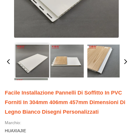
Facile Installazione Pannelli Di Soffitto In PVC
Forniti In 304mm 406mm 457mm Dimensioni Di
Legno Bianco Disegni Personalizzati
Marchio:
HUAXIAJIE