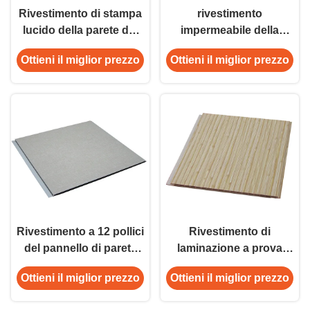
Rivestimento di stampa
rivestimento
lucido della parete del
impermeabile della
PVC per il bagno/doccia
parete del PVC di
Ottieni il miglior prezzo
Ottieni il miglior prezzo
200mm/rivestimento di
plastica della parete per
la cucina
Rivestimento a 12 pollici
Rivestimento di
del pannello di parete
laminazione a prova
del PVC di Firsproof,
d'umidità della parete
Ottieni il miglior prezzo
Ottieni il miglior prezzo
pannelli di parete
del PVC per la
impermeabili
copertura della parete