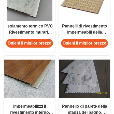
Isolamento termico PVC
Pannelli di rivestimento
Rivestimento murario
impermeabili della
pvc pannello murario
parete del PVC della
Ottieni il miglior prezzo
Ottieni il miglior prezzo
pvc pannello soffitto di
plastica per la
alta qualità
lavanderia, pannelli
laminati
Impermeabilizzi il
Pannello di parete della
rivestimento interno
stanza del bagno