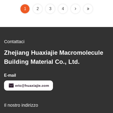
del bagno
1
2
3
4
Contattaci
Zhejiang Huaxiajie Macromolecule
Building Material Co., Ltd.
E-mail
eric@huaxiajie.com
Il nostro indirizzo