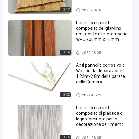
adesso.
di parete
08-15
opinioni
di WPC
Condividi
Pannello di parete di WPC
00:12
2025-08-18
#
Pannello di parete
Pannello
composito del giardino
resistente alle intemperie
di parete
WPC 200mm x 16mm
composito
dell'interno
di plastica
Pannello di parete di WPC
00:16
2025-08-05
di legno
#
Anti pannello corrosivo di
Rivestimento
Wpc per la decorazione
1.22mx2.8m della parete
della parete
della Camera
interna
#
Bordo della schiuma di WPC
00:33
2022-11-22
Rivestimento
della parete
Pannello di parete
di WPC
composito di plastica di
legno laminato per la
D
decorazione dell'interno
e
t
Pannello di parete di WPC
00:15
2024-08-05
t