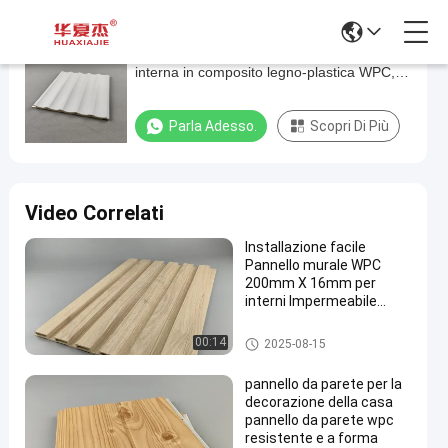
Pannello murale grigio per decorazione
Pannello
interna in composito legno-plastica WPC,
murale
materiale durevole
grigio
Parla Adesso.
Scopri Di Più
per
decorazione
interna
Video Correlati
in
Installazione facile
composito
Pannello murale WPC
legno-
200mm X 16mm per
interni Impermeabile
plastica
Anticorrosivo
WPC,
Pannello di parete di WPC
00:14
2025-08-15
materiale
pannello da parete per la
durevole
decorazione della casa
pannello da parete wpc
Parla
resistente e a forma
Pannello
2025-
28