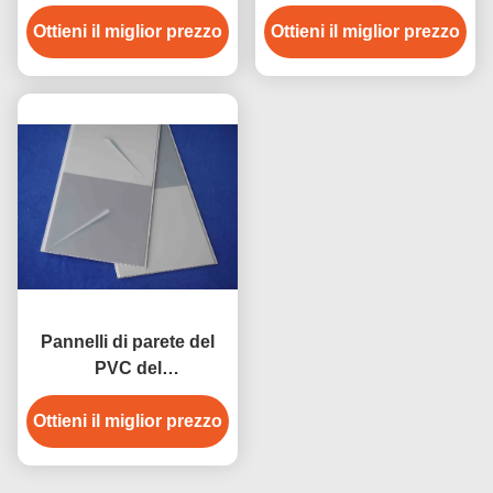
della parete del PVC per
impermeabile di parete
Ottieni il miglior prezzo
il bagno/pannelli di
Ottieni il miglior prezzo
del PVC bagnato dei
parete di plastica
pannelli/costruzione
Pannelli di parete del
PVC del
rivestimento/costruzione
della parete del PVC del
Ottieni il miglior prezzo
bagno di Mouldproof