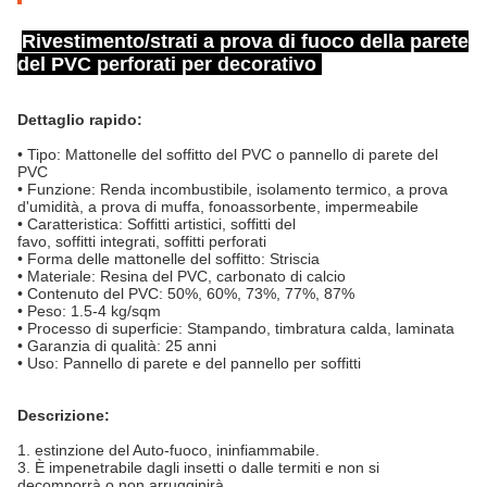
Rivestimento/strati a prova di fuoco della parete
del PVC perforati per decorativo
Dettaglio rapido:
• Tipo: Mattonelle del soffitto del PVC o pannello di parete del
PVC
• Funzione: Renda incombustibile, isolamento termico, a prova
d'umidità, a prova di muffa, fonoassorbente, impermeabile
• Caratteristica: Soffitti artistici, soffitti del
favo, soffitti integrati, soffitti perforati
• Forma delle mattonelle del soffitto: Striscia
• Materiale: Resina del PVC, carbonato di calcio
• Contenuto del PVC: 50%, 60%, 73%, 77%, 87%
• Peso: 1.5-4 kg/sqm
• Processo di superficie: Stampando, timbratura calda, laminata
• Garanzia di qualità: 25 anni
• Uso: Pannello di parete e del pannello per soffitti
Descrizione:
1. estinzione del Auto-fuoco, ininfiammabile.
3. È impenetrabile dagli insetti o dalle termiti e non si
decomporrà o non arrugginirà.