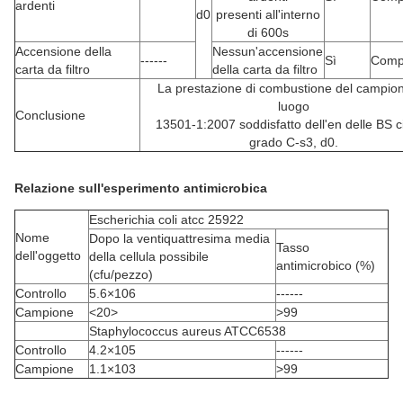
ardenti
d0
presenti all'interno
di 600s
Accensione della
Nessun'accensione
------
Sì
Comp
carta da filtro
della carta da filtro
La prestazione di combustione del campio
luogo
Conclusione
13501-1:2007 soddisfatto dell'en delle BS ci
grado C-s3, d0.
Relazione sull'esperimento antimicrobica
Escherichia coli atcc 25922
Nome
Dopo la ventiquattresima media
Tasso
dell'oggetto
della cellula possibile
antimicrobico (%)
(cfu/pezzo)
Controllo
5.6×106
------
Campione
<20>
>
99
Staphylococcus aureus ATCC6538
Controllo
4.2×105
------
Campione
1.1×103
>
99