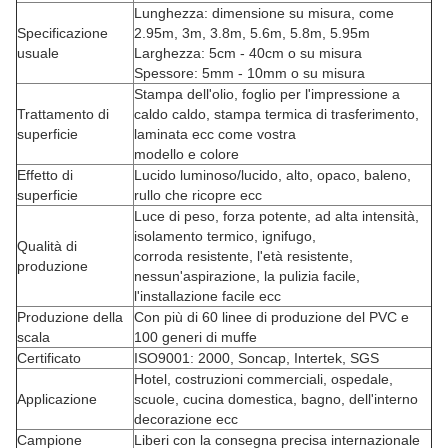
Lunghezza: dimensione su misura, come
Specificazione
2.95m, 3m, 3.8m, 5.6m, 5.8m, 5.95m
usuale
Larghezza: 5cm - 40cm o su misura
Spessore: 5mm - 10mm o su misura
Stampa dell'olio, foglio per l'impressione a
Trattamento di
caldo caldo, stampa termica di trasferimento,
superficie
laminata ecc come vostra
modello e colore
Effetto di
Lucido luminoso/lucido, alto, opaco, baleno,
superficie
rullo che ricopre ecc
Luce di peso, forza potente, ad alta intensità,
isolamento termico, ignifugo,
Qualità di
corroda resistente, l'età resistente,
produzione
nessun'aspirazione, la pulizia facile,
l'installazione facile ecc
Produzione della
Con più di 60 linee di produzione del PVC e
scala
100 generi di muffe
Certificato
ISO9001: 2000, Soncap, Intertek, SGS
Hotel, costruzioni commerciali, ospedale,
Applicazione
scuole, cucina domestica, bagno, dell'interno
decorazione ecc
Campione
Liberi con la consegna precisa internazionale