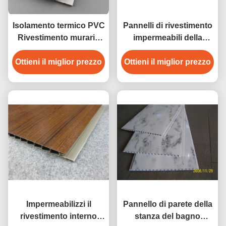
Isolamento termico PVC
Pannelli di rivestimento
Rivestimento murario
impermeabili della
pvc pannello murario
parete del PVC della
pvc pannello soffitto di
Ottieni il miglior prezzo
Ottieni il miglior prezzo
plastica per la
alta qualità
lavanderia, pannelli
laminati
Impermeabilizzi il
Pannello di parete della
rivestimento interno
stanza del bagno