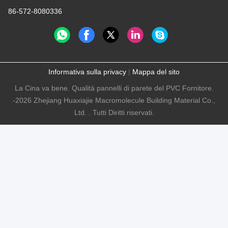
86-572-8080336
Informativa sulla privacy
|
Mappa del sito
La Cina va bene. Qualità pannelli di parete del PVC Fornitore.
-2026 Zhejiang Huaxiajie Macromolecule Building Material Co.,
Ltd. . Tutti Diritti riservati.