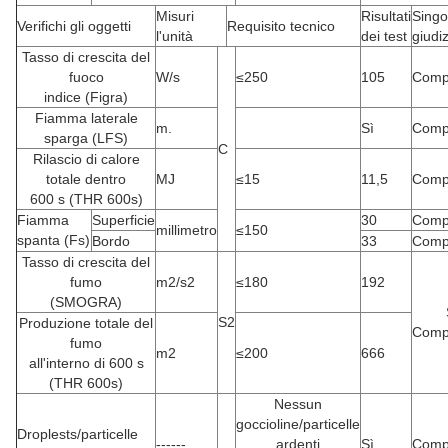
Misuri
Risultati
Singo
Verifichi gli oggetti
Requisito tecnico
l'unità
dei test
giudiz
Tasso di crescita del
fuoco
W/s
≤250
105
Comp
indice (Figra)
Fiamma laterale
m.
Sì
Comp
sparga (LFS)
C
Rilascio di calore
totale dentro
MJ
≤15
11,5
Comp
600 s (THR 600s)
Fiamma
Superficie
30
Comp
millimetro
≤150
spanta (Fs)
Bordo
33
Comp
Tasso di crescita del
fumo
m2/s2
≤180
192
(SMOGRA)
S2
Produzione totale del
Comp
fumo
m2
≤200
666
all'interno di 600 s
(THR 600s)
Nessun
goccioline/particelle
Droplests/particelle
------
ardenti
Sì
Comp