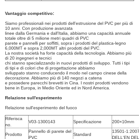
Vantaggio competitivo:
Siamo professionali nei prodotti dell'estrusione del PVC per più di
10 anni. Con produzione avanzata
linee dalla Germania e dall'Italia, abbiamo una capacità annuale
totale oltre di 5 milione metri quadri di PVC
parete e pannelli per soffitti, sopra i prodotti del plastica-legno
6,000MT e sopra 2,000MT altri prodotti del PVC.
La nostra società ha forte capacità della tecnologia. Abbiamo più
di 20 ingegneri e tecnici
chi stanno specializzando in nuovi prodotti di sviluppo. Tutti i tipi
di tipi e di colori che di progettazione abbiamo
sviluppato stanno conducendo il modo nel campo cinese della
decorazione. Abbiamo più di 140 negozi a catena
e possedere parecchi brevetti in Cina. I nostri prodotti vendono
bene in Europa, in Medio Oriente ed in Nord America.
Relazione sull'esperimento
Relazione sull'esperimento del fuoco
Riferisca
V03-1300143
Specificazione
200×10mm
no.
Pannello di parete del
13501-1:200
Prodotto
Standard
PVC
DELL'EN DE