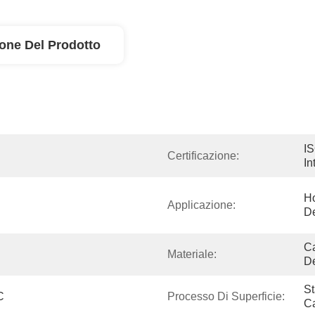
ione Del Prodotto
IS
Certificazione:
In
Ho
Applicazione:
De
Ca
Materiale:
D
St
C
Processo Di Superficie:
C