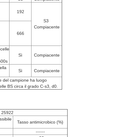
192
S3
Compiacente
666
celle
Sì
Compiacente
 600s
ella
Sì
Compiacente
ne del campione ha luogo
lle BS circa il grado C-s3, d0.
c 25922
sibile
Tasso antimicrobico (%)
------