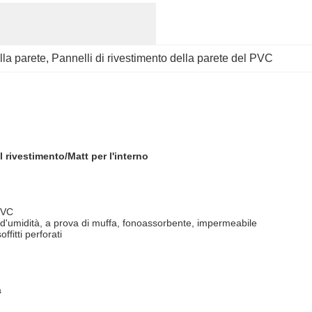
lla parete
, 
Pannelli di rivestimento della parete del PVC
 rivestimento/Matt per l'interno
 PVC
 d'umidità, a prova di muffa, fonoassorbente, impermeabile
soffitti perforati
a