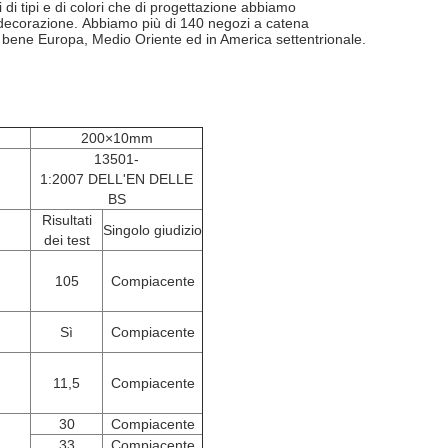
pi di tipi e di colori che di progettazione abbiamo
decorazione. Abbiamo più di 140 negozi a catena
no bene Europa, Medio Oriente ed in America settentrionale.
200×10mm
13501-
1:2007 DELL'EN DELLE
BS
Risultati
Singolo giudizio
dei test
105
Compiacente
Sì
Compiacente
11,5
Compiacente
30
Compiacente
33
Compiacente