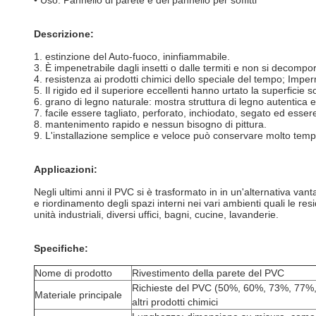
• Uso: Pannello di parete e del pannello per soffitti
Descrizione:
1. estinzione del Auto-fuoco, ininfiammabile.
3. È impenetrabile dagli insetti o dalle termiti e non si decompo
4. resistenza ai prodotti chimici dello speciale del tempo; Imperm
5. Il rigido ed il superiore eccellenti hanno urtato la superfici
6. grano di legno naturale: mostra struttura di legno autentica e
7. facile essere tagliato, perforato, inchiodato, segato ed essere
8. mantenimento rapido e nessun bisogno di pittura.
9. L'installazione semplice e veloce può conservare molto tem
Applicazioni:
Negli ultimi anni il PVC si è trasformato in in un'alternativa van
e riordinamento degli spazi interni nei vari ambienti quali le resi
unità industriali, diversi uffici, bagni, cucine, lavanderie.
Specifiche:
Nome di prodotto
Rivestimento della parete del PVC
Richieste del PVC (50%, 60%, 73%, 77%,
Materiale principale
altri prodotti chimici