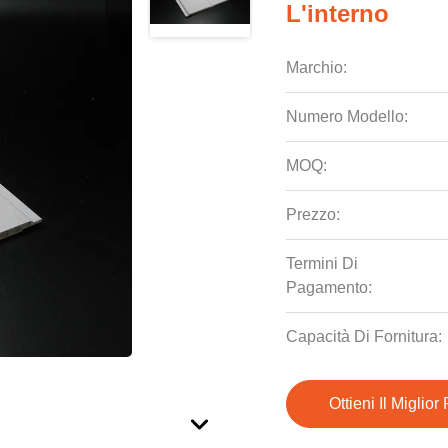
L'interno
Marchio:
Numero Modello:
MOQ:
Prezzo:
Termini Di
Pagamento:
Capacità Di Fornitura:
Ottieni Il Miglior