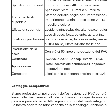
Lunghezza: dimensione su misura, come
Specificazione usuale
Larghezza: 5cm - 40cm o su misura
Spessore: 5mm - 10mm o su misura
Stampa dell'olio, foglio per l'impressione
Trattamento di
trasferimento, laminata ecc come vostra
superficie
modello e colore
Effetto di superficie
Lucido luminoso/lucido, alto, opaco, balen
Luce di peso, forza potente, ad alta inten
Qualità di produzione
corroda resistente, l'età resistente, nessu
pulizia facile, l'installazione facile ecc
Produzione della
Con più di 60 linee di produzione del PV
scala
Certificato
ISO9001: 2000, Soncap, Intertek, SGS
Hotel, costruzioni commerciali, ospedale,
Applicazione
decorazione ecc
Campione
Liberi con la consegna precisa internazio
Vantaggio competitivo:
Siamo professionali nei prodotti dell'estrusione del PVC per p
linee dalla Germania e dall'Italia, abbiamo una capacità annuale
parete e pannelli per soffitti, sopra i prodotti del plastica-leg
La nostra società ha forte capacità della tecnologia. Abbiamo pi