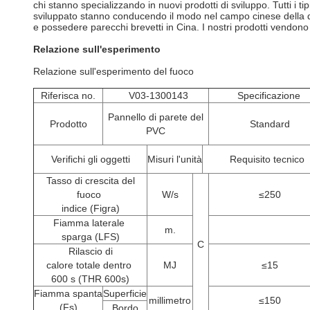
chi stanno specializzando in nuovi prodotti di sviluppo. Tutti i ti
sviluppato stanno conducendo il modo nel campo cinese della 
e possedere parecchi brevetti in Cina. I nostri prodotti vendo
Relazione sull'esperimento
Relazione sull'esperimento del fuoco
Riferisca no.
V03-1300143
Specificazione
Pannello di parete del
Prodotto
Standard
PVC
Verifichi gli oggetti
Misuri l'unità
Requisito tecnico
Tasso di crescita del
fuoco
W/s
≤250
indice (Figra)
Fiamma laterale
m.
sparga (LFS)
C
Rilascio di
calore totale dentro
MJ
≤15
600 s (THR 600s)
Fiamma spanta
Superficie
millimetro
≤150
(Fs)
Bordo