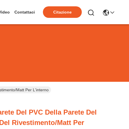
Video
Contattaci
Citazione
timento/Matt Per L'interno
arete Del PVC Della Parete Del
Del Rivestimento/Matt Per