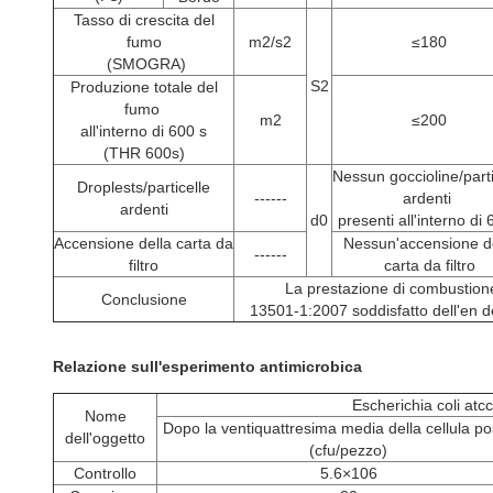
Tasso di crescita del
fumo
m2/s2
≤180
(SMOGRA)
S2
Produzione totale del
fumo
m2
≤200
all'interno di 600 s
(THR 600s)
Nessun goccioline/parti
Droplests/particelle
------
ardenti
ardenti
d0
presenti all'interno di
Accensione della carta da
Nessun'accensione d
------
filtro
carta da filtro
La prestazione di combustio
Conclusione
13501-1:2007 soddisfatto dell'en de
Relazione sull'esperimento antimicrobica
Escherichia coli atc
Nome
Dopo la ventiquattresima media della cellula pos
dell'oggetto
(cfu/pezzo)
Controllo
5.6×106