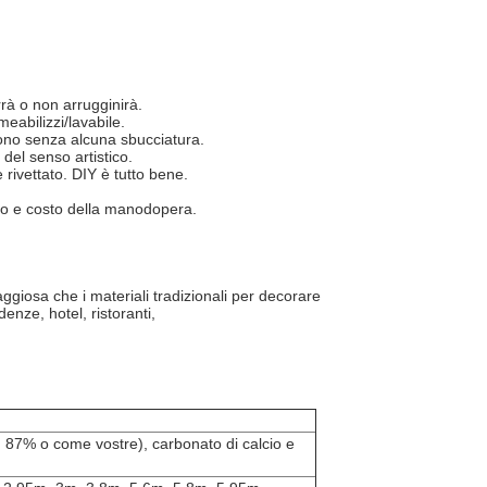
rrà o non arrugginirà.
eabilizzi/lavabile.
e sono senza alcuna sbucciatura.
 del senso artistico.
 rivettato. DIY è tutto bene.
po e costo della manodopera.
taggiosa che i materiali tradizionali per decorare
denze, hotel, ristoranti,
 87% o come vostre), carbonato di calcio e