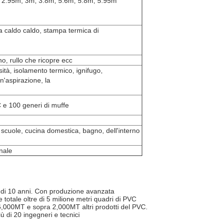
 2.95m, 3m, 3.8m, 5.6m, 5.8m, 5.95m
 a caldo caldo, stampa termica di
o, rullo che ricopre ecc
sità, isolamento termico, ignifugo,
n'aspirazione, la
C e 100 generi di muffe
 scuole, cucina domestica, bagno, dell'interno
nale
iù di 10 anni. Con produzione avanzata
 totale oltre di 5 milione metri quadri di PVC
no 6,000MT e sopra 2,000MT altri prodotti del PVC.
ù di 20 ingegneri e tecnici